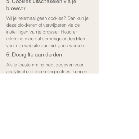
5. Cookies uitschakelen via je
browser
Wil je helemaal geen cookies? Dan kun je
deze blokkeren of verwijderen via de
instellingen van je browser. Houd er
rekening mee dat sommige onderdelen
van mijn website dan niet goed werken.
6. Doorgifte aan derden
Als je toestemming hebt gegeven voor
analytische of marketingcookies, kunnen
sommige gegevens worden verwerkt door
partijen buiten de Europese Economische
Ruimte. Momenteel werk ik niet samen met
partijnen buiten de EU, bahalve Wix, voor
het maken en onderhouden van deze
website. Wix doet er alles aan om de EU
wetgeving en regelgeving na te komen.
Meer daarover kun je hier vinden
https://support.wix.com/en/article/preparing