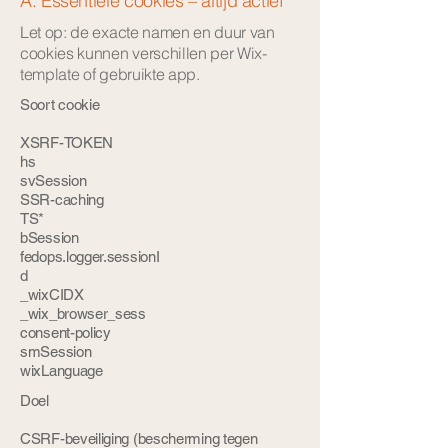
A. Essentiële cookies – altijd actief
Let op: de exacte namen en duur van
cookies kunnen verschillen per Wix-
template of gebruikte app.
Soort cookie
XSRF-TOKEN
hs
svSession
SSR-caching
TS*
bSession
fedops.logger.sessionI
d
_wixCIDX
_wix_browser_sess
consent-policy
smSession
wixLanguage
Doel
CSRF-beveiliging (bescherming tegen